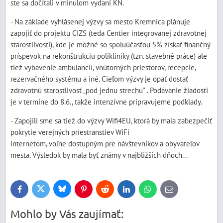
ste sa dočítali v minulom vydaní KN.
- Na základe vyhlásenej výzvy sa mesto Kremnica plánuje
zapojiť do projektu CIZS (teda Centier integrovanej zdravotnej
starostlivosti), kde je možné so spoluúčasťou 5% získať finančný
príspevok na rekonštrukciu polikliniky (tzn. stavebné práce) ale
tiež vybavenie ambulancií, vnútorných priestorov, recepcie,
rezervačného systému a iné. Cieľom výzvy je opäť dostať
zdravotnú starostlivosť „pod jednu strechu" . Podávanie žiadosti
je v termíne do 8.6., takže intenzívne pripravujeme podklady.
- Zapojili sme sa tiež do výzvy Wifi4EU, ktorá by mala zabezpečiť
pokrytie verejných priestranstiev WiFi
internetom, voľne dostupným pre návštevníkov a obyvateľov
mesta. Výsledok by mala byť známy v najbližších dňoch...
Bluesky
Twitter
Facebook
Pinterest
Reddit
LinkedIn
WhatsApp
E-
mail
Mohlo by Vás zaujímať: