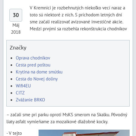
V Kremnici je rozbehnutých niekoľko vecí naraz a
30
toto sú niektoré z nich. S príchodom letných dní
sme začali realizovať avizované investičné akcie.
Máj
Medzi prvými sa rozbehla rekonštrukcia chodníkov
2018
Značky
Oprava chodníkov
Cesta pred poštou
Krytina na dome smútku
Cesta do Novej doliny
Wifi4EU
CITZ
Zvážanie BRKO
– začali sme pri parku oproti MsKS smerom na Skalku. Pôvodný
liaty asfalt vymieňame za mozaikové dlažobné kocky.
- V tejto