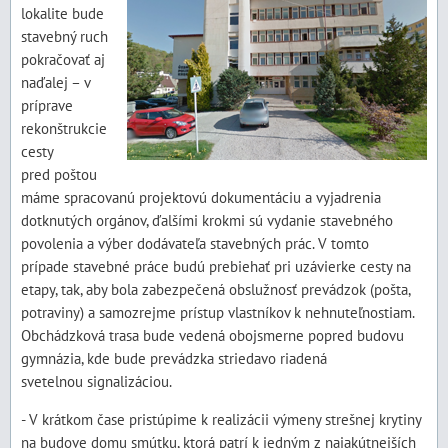
lokalite bude
stavebný ruch
pokračovať aj
naďalej – v
príprave
rekonštrukcie
cesty
pred poštou
máme spracovanú projektovú dokumentáciu a vyjadrenia
dotknutých orgánov, ďalšími krokmi sú vydanie stavebného
povolenia a výber dodávateľa stavebných prác. V tomto
prípade stavebné práce budú prebiehať pri uzávierke cesty na
etapy, tak, aby bola zabezpečená obslužnosť prevádzok (pošta,
potraviny) a samozrejme prístup vlastníkov k nehnuteľnostiam.
Obchádzková trasa bude vedená obojsmerne popred budovu
gymnázia, kde bude prevádzka striedavo riadená
svetelnou signalizáciou.
- V krátkom čase pristúpime k realizácii výmeny strešnej krytiny
na budove domu smútku, ktorá patrí k jedným z najakútnejších