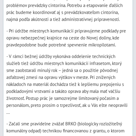
problémov prevádzky cintorína. Potrebu a etapovanie ďalších
prác budeme koordinovať aj s prevádzkovateľom cintorína,
najmä podľa akútnosti a tiež administratívnej pripravenosti.
- Pri údržbe miestnych komunikácií pripravujeme podklady pre
opravu nebezpečnej krajnice na ceste do Novej doliny, kde
pravdepodobne bude potrebné spevnenie mikropilotami.
- V rámci bežnej údržby vykonáva oddelenie technických
služieb tiež údržbu miestnych komunikácií infrasetom, ktorý
sme zaobstarali minulý rok – jedná sa o použitie pôvodnej
asfaltovej zmesi na opravu výtlkov v meste. Pri znížených
nákladoch na materiál dochádza tiež k lepšiemu prepojeniu s
podkladovými vrstvami a takáto oprava aby mala mať väčšiu
životnosť. Postup prác je samozrejme limitovaný počasím a
personálom, preto prosím o trpezlivosť, ak u Vás ešte neopravili
...
- Začali sme pravidelne zvážať BRKO (biologicky rozložiteľný
komunálny odpad) technikou financovanou z grantu, o ktorom