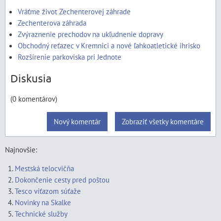
Vráťme život Zechenterovej záhrade
Zechenterova záhrada
Zvýraznenie prechodov na ukľudnenie dopravy
Obchodný reťazec v Kremnici a nové ľahkoatletické ihrisko
Rozšírenie parkoviska pri Jednote
Diskusia
(0 komentárov)
Nový komentár
Zobraziť všetky komentáre
Najnovšie:
Mestská telocvičňa
Dokončenie cesty pred poštou
Tesco víťazom súťaže
Novinky na Skalke
Technické služby