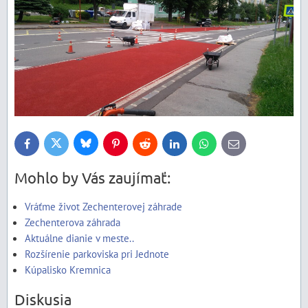
Bluesky
Twitter
Facebook
Pinterest
Reddit
LinkedIn
WhatsApp
E-
mail
Mohlo by Vás zaujímať:
Vráťme život Zechenterovej záhrade
Zechenterova záhrada
Aktuálne dianie v meste..
Rozšírenie parkoviska pri Jednote
Kúpalisko Kremnica
Diskusia