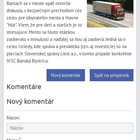
Baniach sa v meste opäť otvorila
diskusia, s bezpečným prechodom cez
cestu pre obyvateľov mesta a hlavne
"Hút". Viem, že pre deti a staršich je to
stresujúce. Mesto sa touto otázkou
zaoberalo v minulosti a naďalej sa ňou aj zaoberá. Jedná sa o
cestu I.triedy, kde správa a prevádzka (tzn. aj investície) sú na
pleciach Slovenskej správy ciest a.s., v tomto prípade konkrétne
IVSC Banská Bystrica.
Nový komentár
Späť na príspevok
Komentáre
Nový komentár
Názov:
*