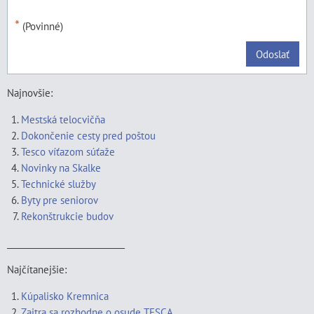
*
(Povinné)
Odoslať
Najnovšie:
Mestská telocvičňa
Dokončenie cesty pred poštou
Tesco víťazom súťaže
Novinky na Skalke
Technické služby
Byty pre seniorov
Rekonštrukcie budov
____________________________
Najčítanejšie:
Kúpalisko Kremnica
Zajtra sa rozhodne o osude TESCA ...