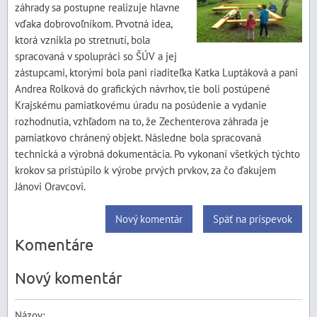
záhrady sa postupne realizuje hlavne
vďaka dobrovoľníkom. Prvotná idea,
ktorá vznikla po stretnutí, bola
spracovaná v spolupráci so ŠÚV a jej
zástupcami, ktorými bola pani riaditeľka Katka Luptáková a pani
Andrea Rolková do grafických návrhov, tie boli postúpené
Krajskému pamiatkovému úradu na posúdenie a vydanie
rozhodnutia, vzhľadom na to, že Zechenterova záhrada je
pamiatkovo chránený objekt. Následne bola spracovaná
technická a výrobná dokumentácia. Po vykonaní všetkých týchto
krokov sa pristúpilo k výrobe prvých prvkov, za čo ďakujem
Jánovi Oravcovi.
Nový komentár
Späť na príspevok
Komentáre
Nový komentár
Názov: