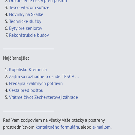
Dokončenie cesty pred poštou
Tesco víťazom súťaže
Novinky na Skalke
Technické služby
Byty pre seniorov
Rekonštrukcie budov
____________________________
Najčítanejšie:
Kúpalisko Kremnica
Zajtra sa rozhodne o osude TESCA ...
Predajňa kvalitných potravín
Cesta pred poštou
Vrátme život Zechenterovej záhrade
____________________________
Rád Vám zodpoviem na všetky Vaše otázky a postrehy
prostredníctvom
kontaktného formulára
, alebo
e-mailom
.