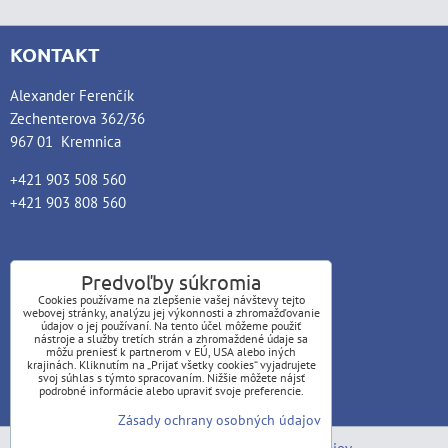
KONTAKT
Alexander Ferenčík
Zechenterova 362/36
967 01 Kremnica
+421 903 508 560
+421 903 808 560
Predvoľby súkromia
Cookies používame na zlepšenie vašej návštevy tejto
webovej stránky, analýzu jej výkonnosti a zhromažďovanie
E-MAIL
údajov o jej používaní. Na tento účel môžeme použiť
nástroje a služby tretích strán a zhromaždené údaje sa
môžu preniesť k partnerom v EÚ, USA alebo iných
info@alexanderferencik.sk
krajinách. Kliknutím na „Prijať všetky cookies“ vyjadrujete
svoj súhlas s týmto spracovaním. Nižšie môžete nájsť
podrobné informácie alebo upraviť svoje preferencie.
Zásady ochrany osobných údajov