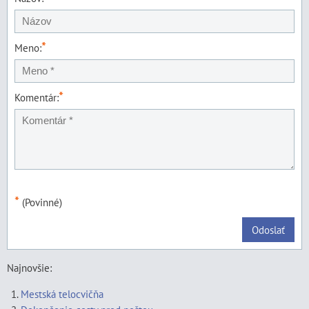
*
Meno:
*
Komentár:
*
(Povinné)
Odoslať
Najnovšie:
Mestská telocvičňa