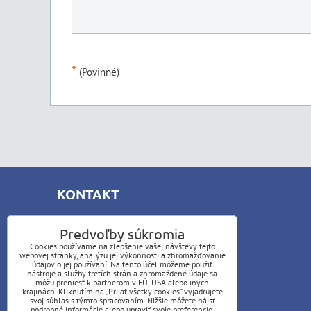
*
(Povinné)
KONTAKT
Alexander Ferenčík
Predvoľby súkromia
Zechenterova 362/36
Cookies používame na zlepšenie vašej návštevy tejto
967 01 Kremnica
webovej stránky, analýzu jej výkonnosti a zhromažďovanie
údajov o jej používaní. Na tento účel môžeme použiť
nástroje a služby tretích strán a zhromaždené údaje sa
+421 903 508 560
môžu preniesť k partnerom v EÚ, USA alebo iných
krajinách. Kliknutím na „Prijať všetky cookies“ vyjadrujete
+421 903 808 560
svoj súhlas s týmto spracovaním. Nižšie môžete nájsť
podrobné informácie alebo upraviť svoje preferencie.