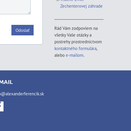
Zechenterovej záhrade
____________________________
Rád Vám zodpoviem na
Odoslať
všetky Vaše otázky a
postrehy prostredníctvom
kontaktného formulára
,
alebo
e-mailom
.
MAIL
o@alexanderferencik.sk