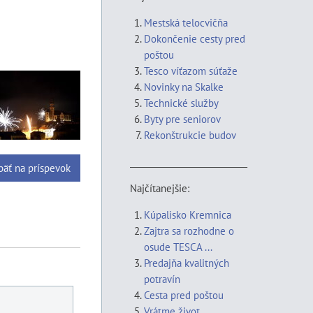
Mestská telocvičňa
Dokončenie cesty pred
poštou
Tesco víťazom súťaže
Novinky na Skalke
Technické služby
Byty pre seniorov
Rekonštrukcie budov
____________________________
päť na príspevok
Najčítanejšie:
Kúpalisko Kremnica
Zajtra sa rozhodne o
osude TESCA ...
Predajňa kvalitných
potravín
Cesta pred poštou
Vrátme život