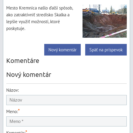
Mesto Kremnica našlo ďalší spôsob,
ako zatraktívniť stredisko Skalka a
lepšie využiť možnosti, ktoré
poskytuje.
Nový komentár
Späť na príspevok
Komentáre
Nový komentár
Názov:
*
Meno:
*
Komentár: