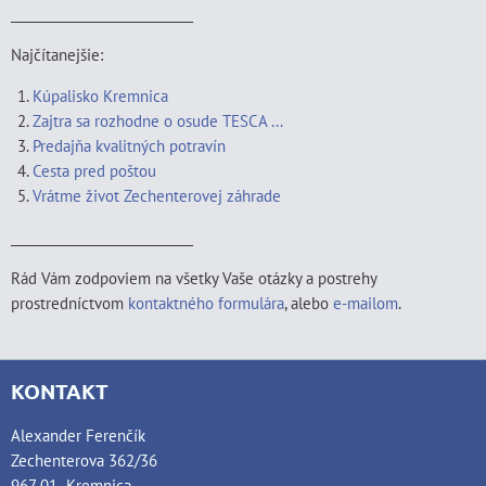
____________________________
Najčítanejšie:
Kúpalisko Kremnica
Zajtra sa rozhodne o osude TESCA ...
Predajňa kvalitných potravín
Cesta pred poštou
Vrátme život Zechenterovej záhrade
____________________________
Rád Vám zodpoviem na všetky Vaše otázky a postrehy
prostredníctvom
kontaktného formulára
, alebo
e-mailom
.
KONTAKT
Alexander Ferenčík
Zechenterova 362/36
967 01 Kremnica