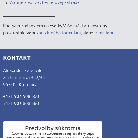
Vrátme život Zechenterovej záhrade
____________________________
Rád Vám zodpoviem na všetky Vaše otázky a postrehy
prostredníctvom
kontaktného formulára
, alebo
e-mailom
.
KONTAKT
Alexander Ferenčík
Zechenterova 362/36
967 01 Kremnica
+421 903 508 560
+421 903 808 560
Predvoľby súkromia
Cookies používame na zlepšenie vašej návštevy tejto
webovej stránky, analýzu jej výkonnosti a zhromažďovanie