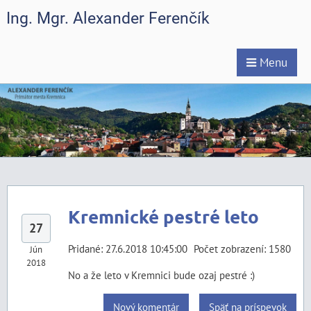
Ing. Mgr. Alexander Ferenčík
Menu
Kremnické pestré leto
27
Pridané: 27.6.2018 10:45:00
Počet zobrazení: 1580
Jún
2018
No a že leto v Kremnici bude ozaj pestré :)
Nový komentár
Späť na príspevok