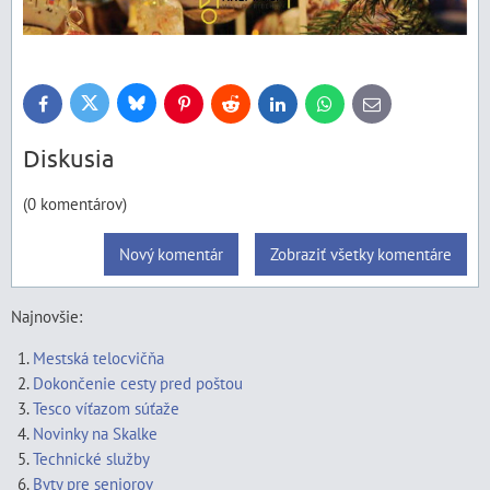
Bluesky
Twitter
Facebook
Pinterest
Reddit
LinkedIn
WhatsApp
E-
mail
Diskusia
(0 komentárov)
Nový komentár
Zobraziť všetky komentáre
Najnovšie:
Mestská telocvičňa
Dokončenie cesty pred poštou
Tesco víťazom súťaže
Novinky na Skalke
Technické služby
Byty pre seniorov