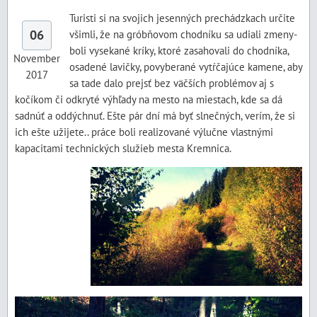
Turisti si na svojich jesenných prechádzkach určite
06
všimli, že na gróbňovom chodníku sa udiali zmeny-
boli vysekané kríky, ktoré zasahovali do chodníka,
November
osadené lavičky, povyberané vytŕčajúce kamene, aby
2017
sa tade dalo prejsť bez väčších problémov aj s
kočíkom či odkryté výhľady na mesto na miestach, kde sa dá
sadnúť a oddýchnuť. Ešte pár dní má byť slnečných, verím, že si
ich ešte užijete.. práce boli realizované výlučne vlastnými
kapacitami technických služieb mesta Kremnica.