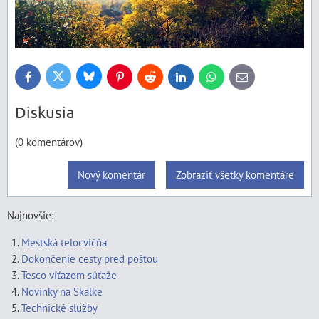
Bluesky
Twitter
Facebook
Pinterest
Reddit
LinkedIn
WhatsApp
E-
mail
Diskusia
(0 komentárov)
Nový komentár
Zobraziť všetky komentáre
Najnovšie:
Mestská telocvičňa
Dokončenie cesty pred poštou
Tesco víťazom súťaže
Novinky na Skalke
Technické služby