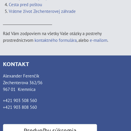
Cesta pred poštou
Vrátme život Zechenterovej záhrade
____________________________
Rád Vám zodpoviem na všetky Vaše otázky a postrehy
prostredníctvom
kontaktného formulára
, alebo
e-mailom
.
KONTAKT
Alexander Ferenčík
Zechenterova 362/36
967 01 Kremnica
+421 903 508 560
+421 903 808 560
Predvoľby súkromia