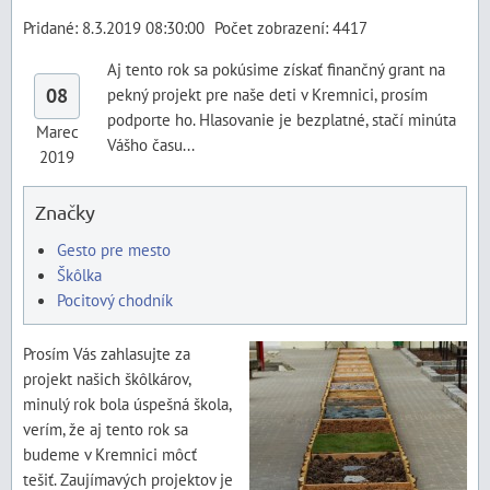
Pridané: 8.3.2019 08:30:00
Počet zobrazení: 4417
Aj tento rok sa pokúsime získať finančný grant na
08
pekný projekt pre naše deti v Kremnici, prosím
podporte ho. Hlasovanie je bezplatné, stačí minúta
Marec
Vášho času...
2019
Značky
Gesto pre mesto
Škôlka
Pocitový chodník
Prosím Vás zahlasujte za
projekt našich škôlkárov,
minulý rok bola úspešná škola,
verím, že aj tento rok sa
budeme v Kremnici môcť
tešiť. Zaujímavých projektov je