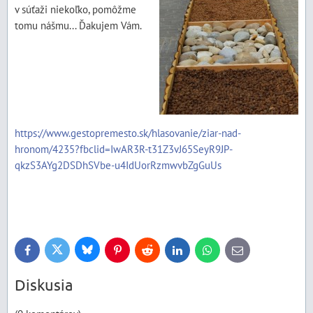
v súťaži niekoľko, pomôžme
tomu nášmu... Ďakujem Vám.
https://www.gestopremesto.sk/hlasovanie/ziar-nad-
hronom/4235?fbclid=IwAR3R-t31Z3vJ65SeyR9JP-
qkzS3AYg2DSDhSVbe-u4IdUorRzmwvbZgGuUs
Bluesky
Twitter
Facebook
Pinterest
Reddit
LinkedIn
WhatsApp
E-
mail
Diskusia